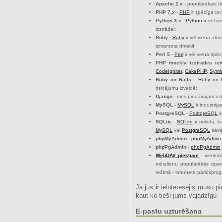
Apache 2.x
- populārākais tī
PHP 7.x
-
PHP
ir spēcīga un
Python 3.x
-
Python
ir vēl v
izstrādei;
Ruby
-
Ruby
ir vēl viena att
izmantota tīmeklī;
Perl 5
-
Perl
ir vēl viena spē
PHP tīmekļa izstrādes iet
CodeIgniter
,
CakePHP
,
Symf
Ruby on Rails
-
Ruby on R
risinājumu izveidē;
Django
- mēs piedāvājam uztur
MySQL
-
MySQL
ir industrij
PostgreSQL
-
PostgreSQL
i
SQLite
-
SQLite
ir neliela, 
MySQL
vai
PostgreSQL
sava
phpMyAdmin
-
phpMyAdmin
phpPgAdmin
-
phpPgAdmin
WebDAV piekļuve
- vienkār
mūsdienu populārākās operēt
režīmā - interneta pārlūkpro
Ja jūs ir ieinteresējis mūsu 
kaut ko tieši jums vajadzīgu -
E-pastu uzturēšana