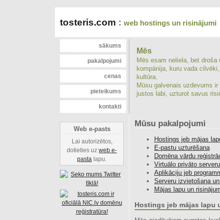
tosteris.com
:
web hostings un risinājumi
sākums
Mēs
Mēs esam neliela, bet droša 
pakalpojumi
kompānija, kuru vada cilvēki,
cenas
kultūra.
Mūsu galvenais uzdevums ir no
pieteikums
justos labi, uzturot savus ri
kontakti
Mūsu pakalpojumi
Web e-pasts
Hostings jeb mājas lap
Lai autorizētos,
E-pastu uzturēšana
dotieties uz
web e-
Domēna vārdu reģistrāc
pasta
lapu.
Virtuālo privāto serve
Aplikāciju jeb program
Serveru izvietošana un
Mājas lapu un risināju
Hostings jeb mājas lapu 