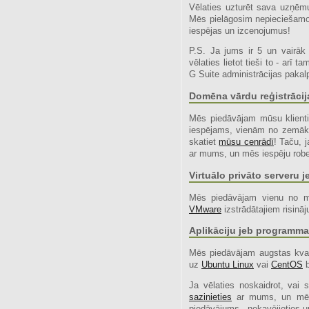
Vēlaties uzturēt sava uzņēm
Mēs pielāgosim nepieciešamo
iespējas un izcenojumus!
P.S. Ja jums ir 5 un vairāk
vēlaties lietot tieši to - arī
G Suite administrācijas paka
Domēna vārdu reģistrācij
Mēs piedāvājam mūsu klienti
iespējams, vienām no zemāk
skatiet
mūsu cenrādī
! Taču, 
ar mums, un mēs iespēju rob
Virtuālo privāto serveru
Mēs piedāvājam vienu no mod
VMware
izstrādātajiem risinā
Aplikāciju jeb programma
Mēs piedāvājam augstas kvali
uz
Ubuntu Linux
vai
CentOS
b
Ja vēlaties noskaidrot, vai s
sazinieties
ar mums, un mēs r
piedāvājums - nekavējieties 