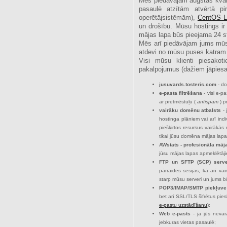
Mēs piedāvājam augstas kvali
pasaulē atzītām atvērtā p
operētājsistēmām),
CentOS L
un drošību. Mūsu hostings i
mājas lapa būs pieejama 24 s
Mēs arī piedāvājam jums mūsu
atdevi no mūsu puses katram 
Visi mūsu klienti piesako
pakalpojumus (dažiem jāpiesa
jusuvards.tosteris.com
- do
e-pasta filtrēšana
- visi e-pa
ar pretmēstuļu (
antispam
) p
vairāku domēnu atbalsts
- 
hostinga plāniem vai arī indi
piešķirtos resursus vairākās
tikai jūsu domēna mājas lapa
AWstats - profesionāla māja
jūsu mājas lapas apmeklētājie
FTP un SFTP (SCP) serve
pārraides sesijas, kā arī va
starp mūsu serveri un jums bū
POP3/IMAP/SMTP piekļuve 
bet arī SSL/TLS šifrētus piesl
e-pastu uzstādīšanu
);
Web e-pasts
- ja jūs nevar
jebkuras vietas pasaulē;