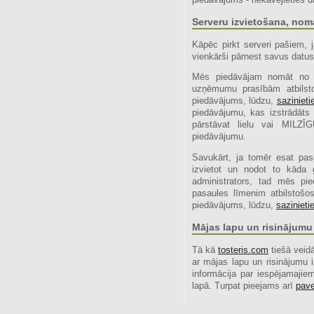
Serveru izvietošana, nom
Kāpēc pirkt serveri pašiem,
vienkārši pārnest savus datus
Mēs piedāvājam nomāt no 
uzņēmumu prasībām atbilsto
piedāvājums, lūdzu,
sazinieti
piedāvājumu, kas izstrādāts 
pārstāvat lielu vai MILZ
piedāvājumu.
Savukārt, ja tomēr esat paspē
izvietot un nodot to kāda 
administrators, tad mēs pi
pasaules līmenim atbilstošos
piedāvājums, lūdzu,
sazinieti
Mājas lapu un risinājumu
Tā kā
tosteris.com
tiešā veidā
ar mājas lapu un risinājumu
informācija par iespējamaji
lapā. Turpat pieejams arī
pave